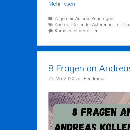
Mehr lesen
Allgemein
,
Autoren
,
Pendragon
Andreas Kollender
,
Autorenportrait
,
Cla
Kommentar verfassen
8 Fragen an Andreas
27. Mai 2020
von
Pendragon