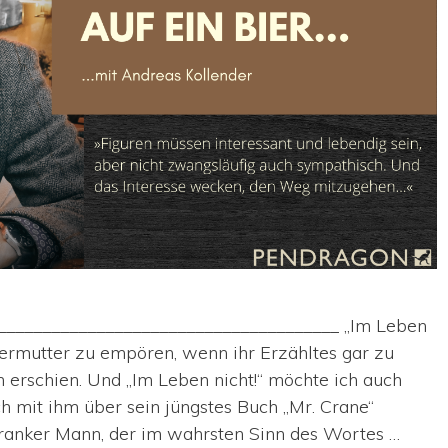
______________________________________ „Im Leben
germutter zu empören, wenn ihr Erzähltes gar zu
 erschien. Und „Im Leben nicht!“ möchte ich auch
ch mit ihm über sein jüngstes Buch „Mr. Crane“
kranker Mann, der im wahrsten Sinn des Wortes …