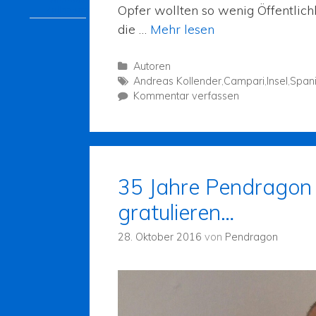
Opfer wollten so wenig Öffentlich
Kollender
die …
Mehr lesen
Autoren
Andreas Kollender
,
Campari
,
Insel
,
Span
Kommentar verfassen
35 Jahre Pendragon V
gratulieren…
28. Oktober 2016
von
Pendragon