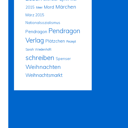
Märchen
Mord
2015
Meer
März 2015
Nationalsozialismus
Pendragon
Pendragon
Verlag
Plätzchen
Rezept
Sarah Wiedenhöft
schreiben
Spenser
Weihnachten
Weihnachtsmarkt