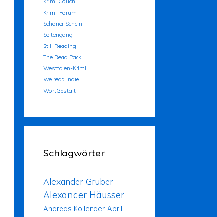
Krimi Couch
Krimi-Forum
Schöner Schein
Seitengang
Still Reading
The Read Pack
Westfalen-Krimi
We read Indie
WortGestalt
Schlagwörter
Alexander Gruber
Alexander Häusser
Andreas Kollender
April