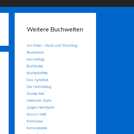
Weitere Buchwelten
Am Erker – Mord und Totschlag
Booknerds
cassverlag
Buchbube
Bücherkaffee
Das Syndikat
Der Hotlistblog
Günter Keil
Hellmuth Opitz
Jürgen Heimbach
Kossis Welt
KrimiLese
Kriminalakte