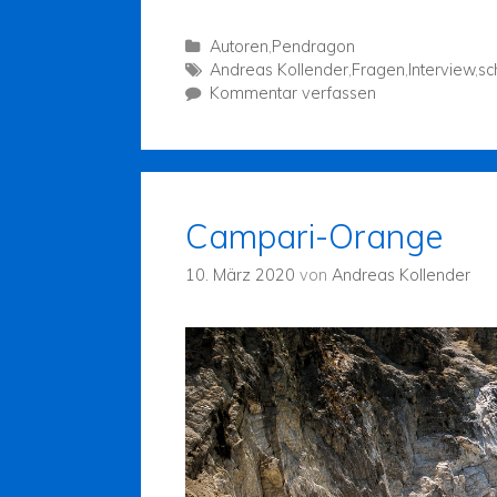
Autoren
,
Pendragon
Andreas Kollender
,
Fragen
,
Interview
,
sc
Kommentar verfassen
Campari-Orange
10. März 2020
von
Andreas Kollender