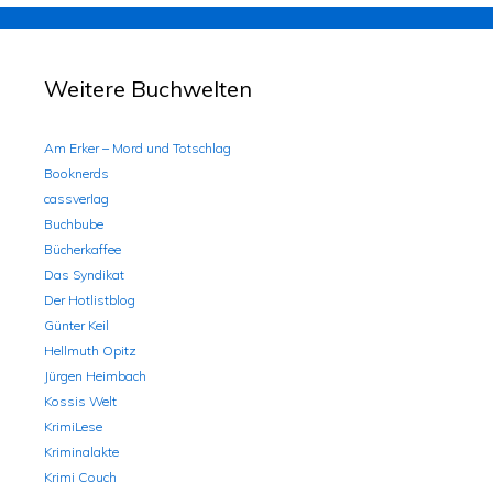
Weitere Buchwelten
Am Erker – Mord und Totschlag
Booknerds
cassverlag
Buchbube
Bücherkaffee
Das Syndikat
Der Hotlistblog
Günter Keil
Hellmuth Opitz
Jürgen Heimbach
Kossis Welt
KrimiLese
Kriminalakte
Krimi Couch