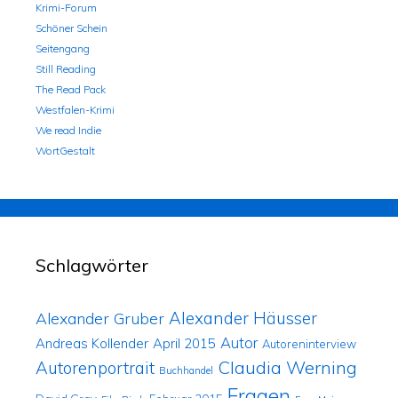
Krimi-Forum
Schöner Schein
Seitengang
Still Reading
The Read Pack
Westfalen-Krimi
We read Indie
WortGestalt
Schlagwörter
Alexander Häusser
Alexander Gruber
Autor
Andreas Kollender
April 2015
Autoreninterview
Claudia Werning
Autorenportrait
Buchhandel
Fragen