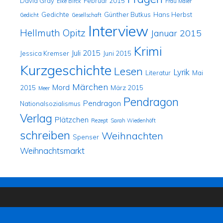
David Gray
Februar 2015
Eike Birck
Frau Maier
Gedichte
Günther Butkus
Hans Herbst
Gedicht
Gesellschaft
Interview
Hellmuth Opitz
Januar 2015
Krimi
Juli 2015
Jessica Kremser
Juni 2015
Kurzgeschichte
Lesen
Lyrik
Literatur
Mai
Märchen
Mord
2015
März 2015
Meer
Pendragon
Pendragon
Nationalsozialismus
Verlag
Plätzchen
Rezept
Sarah Wiedenhöft
schreiben
Weihnachten
Spenser
Weihnachtsmarkt