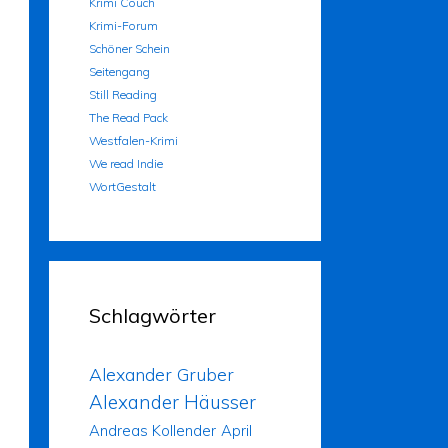
Krimi Couch
Krimi-Forum
Schöner Schein
Seitengang
Still Reading
The Read Pack
Westfalen-Krimi
We read Indie
WortGestalt
Schlagwörter
Alexander Gruber
Alexander Häusser
Andreas Kollender
April