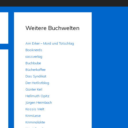
Weitere Buchwelten
Am Erker – Mord und Totschlag
Booknerds
cassverlag
Buchbube
Bücherkaffee
Das Syndikat
Der Hotlistblog
Günter Keil
Hellmuth Opitz
Jürgen Heimbach
Kossis Welt
KrimiLese
Kriminalakte