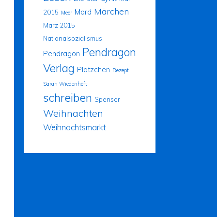
Märchen
Mord
2015
Meer
März 2015
Nationalsozialismus
Pendragon
Pendragon
Verlag
Plätzchen
Rezept
Sarah Wiedenhöft
schreiben
Spenser
Weihnachten
Weihnachtsmarkt