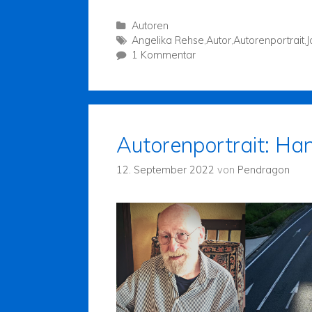
Autoren
Angelika Rehse
,
Autor
,
Autorenportrait
,
J
1 Kommentar
Autorenportrait: Ha
12. September 2022
von
Pendragon