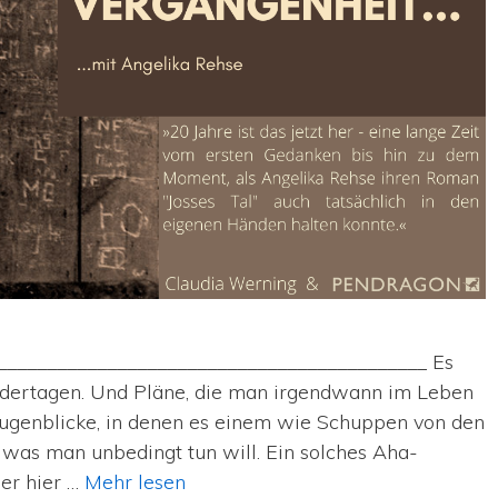
___________________________________________ Es
indertagen. Und Pläne, die man irgendwann im Leben
Augenblicke, in denen es einem wie Schuppen von den
, was man unbedingt tun will. Ein solches Aha-
der hier …
Mehr lesen