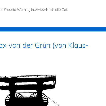
ait
,
Claudia Werning
,
Interview
,
Noch alle Zeit
x von der Grün (von Klaus-