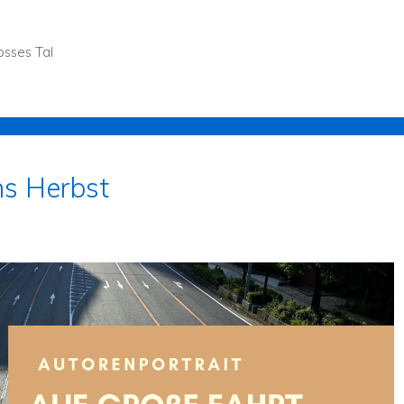
osses Tal
ns Herbst