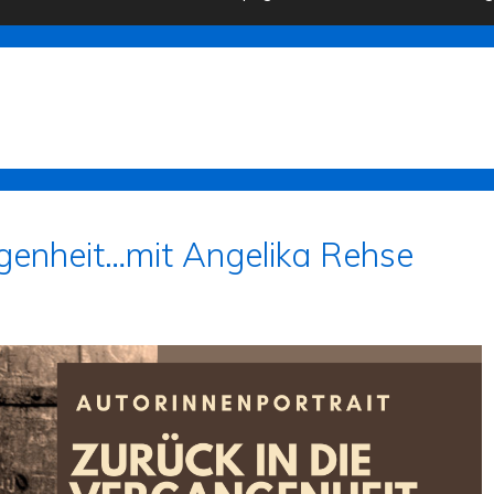
ngenheit…mit Angelika Rehse