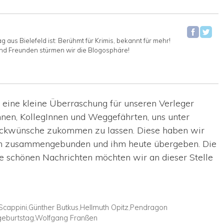
aus Bielefeld ist: Berühmt für Krimis, bekannt für mehr!
nd Freunden stürmen wir die Blogosphäre!
 eine kleine Überraschung für unseren Verleger
nnen, KollegInnen und Weggefährten, uns unter
ückwünsche zukommen zu lassen. Diese haben wir
hen zusammengebunden und ihm heute übergeben. Die
ie schönen Nachrichten möchten wir an dieser Stelle
Scappini
,
Günther Butkus
,
Hellmuth Opitz
,
Pendragon
geburtstag
,
Wolfgang Franßen