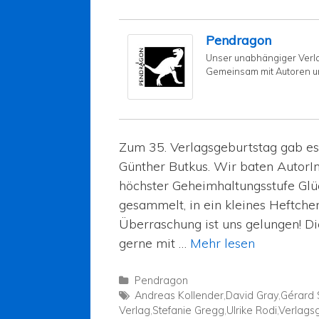
Pendragon
Unser unabhängiger Verlag 
Gemeinsam mit Autoren u
Zum 35. Verlagsgeburtstag gab es
Günther Butkus. Wir baten AutorI
höchster Geheimhaltungsstufe Gl
gesammelt, in ein kleines Heftc
Überraschung ist uns gelungen! D
gerne mit …
Mehr lesen
Pendragon
Andreas Kollender
,
David Gray
,
Gérard 
Verlag
,
Stefanie Gregg
,
Ulrike Rodi
,
Verlags