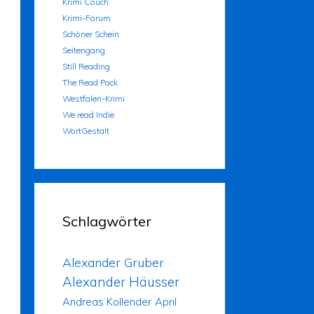
Krimi Couch
Krimi-Forum
Schöner Schein
Seitengang
Still Reading
The Read Pack
Westfalen-Krimi
We read Indie
WortGestalt
Schlagwörter
Alexander Gruber
Alexander Häusser
Andreas Kollender
April