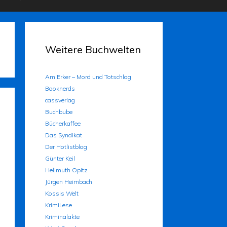
Weitere Buchwelten
Am Erker – Mord und Totschlag
Booknerds
cassverlag
Buchbube
Bücherkaffee
Das Syndikat
Der Hotlistblog
Günter Keil
Hellmuth Opitz
Jürgen Heimbach
Kossis Welt
KrimiLese
Kriminalakte