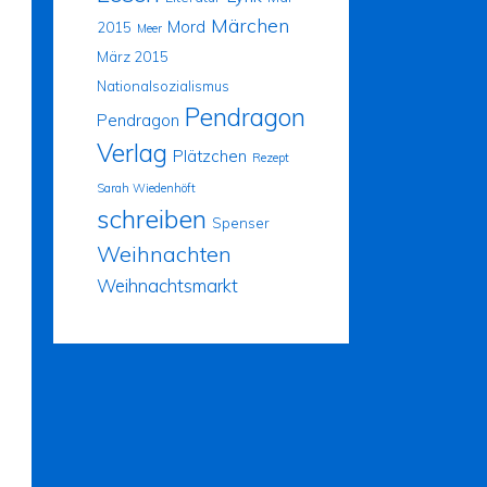
Märchen
Mord
2015
Meer
März 2015
Nationalsozialismus
Pendragon
Pendragon
Verlag
Plätzchen
Rezept
Sarah Wiedenhöft
schreiben
Spenser
Weihnachten
Weihnachtsmarkt