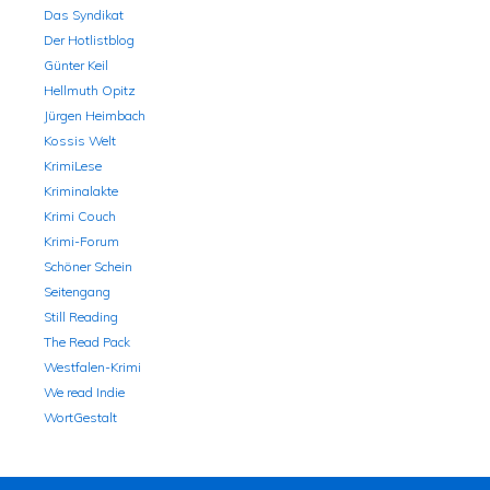
Das Syndikat
Der Hotlistblog
Günter Keil
Hellmuth Opitz
Jürgen Heimbach
Kossis Welt
KrimiLese
Kriminalakte
Krimi Couch
Krimi-Forum
Schöner Schein
Seitengang
Still Reading
The Read Pack
Westfalen-Krimi
We read Indie
WortGestalt