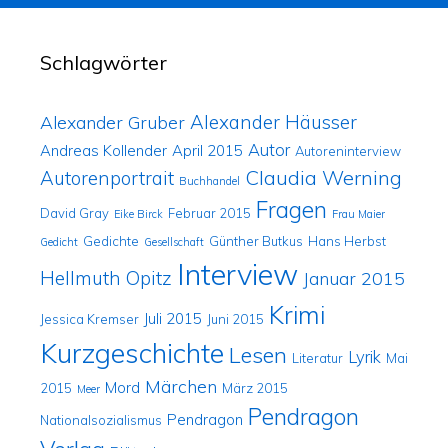
Schlagwörter
Alexander Häusser
Alexander Gruber
Autor
Andreas Kollender
April 2015
Autoreninterview
Claudia Werning
Autorenportrait
Buchhandel
Fragen
David Gray
Februar 2015
Eike Birck
Frau Maier
Gedichte
Günther Butkus
Hans Herbst
Gedicht
Gesellschaft
Interview
Hellmuth Opitz
Januar 2015
Krimi
Juli 2015
Jessica Kremser
Juni 2015
Kurzgeschichte
Lesen
Lyrik
Literatur
Mai
Märchen
Mord
2015
März 2015
Meer
Pendragon
Pendragon
Nationalsozialismus