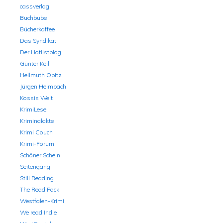
cassverlag
Buchbube
Bücherkaffee
Das Syndikat
Der Hotlistblog
Günter Keil
Hellmuth Opitz
Jürgen Heimbach
Kossis Welt
KrimiLese
Kriminalakte
Krimi Couch
Krimi-Forum
Schöner Schein
Seitengang
Still Reading
The Read Pack
Westfalen-Krimi
We read Indie