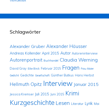
WortGestalt
Schlagwörter
Alexander Häusser
Alexander Gruber
Autor
Andreas Kollender
April 2015
Autoreninterview
Claudia Werning
Autorenportrait
Buchhandel
Fragen
David Gray
Februar 2015
Eike Birck
Frau Maier
Gedichte
Günther Butkus
Hans Herbst
Gedicht
Gesellschaft
Interview
Hellmuth Opitz
Januar 2015
Krimi
Juli 2015
Jessica Kremser
Juni 2015
Kurzgeschichte
Lesen
Lyrik
Literatur
Mai