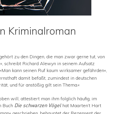
en Kriminalroman
ehört zu den Dingen, die man zwar gerne tut, von
«, schreibt Richard Alewyn in seinem Aufsatz
 »Man kann seinen Ruf kaum wirksamer gefährden«,
 ernsthaft damit befaßt, zumindest in deutschen
tät, und für anstößig gilt sein Thema.«
n will, attestiert man ihm folglich häufig, im
em Buch
hat Maarten’t Hart
Die schwarzen Vögel
oman« geschrieben, behauptet der Rezensent der