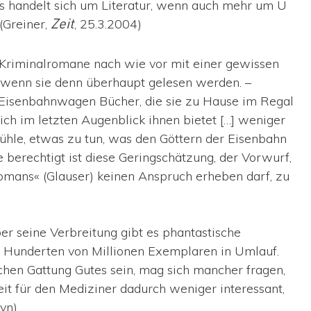
»Es handelt sich um Literatur, wenn auch mehr um U
(Greiner,
, 25.3.2004)
Zeit
 Kriminalromane nach wie vor mit einer gewissen
 wenn sie denn überhaupt gelesen werden. –
 Eisenbahnwagen Bücher, die sie zu Hause im Regal
ich im letzten Augenblick ihnen bietet […] weniger
ühle, etwas zu tun, was den Göttern der Eisenbahn
 berechtigt ist diese Geringschätzung, der Vorwurf,
omans« (Glauser) keinen Anspruch erheben darf, zu
er seine Verbreitung gibt es phantastische
t in Hunderten von Millionen Exemplaren in Umlauf.
chen Gattung Gutes sein, mag sich mancher fragen,
it für den Mediziner dadurch weniger interessant,
wyn)