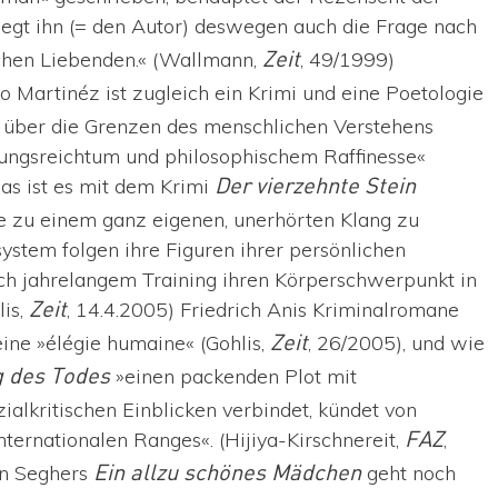
gt ihn (= den Autor) deswegen auch die Frage nach
chen Liebenden.« (Wallmann,
, 49/1999)
Zeit
 Martinéz ist zugleich ein Krimi und eine Poetologie
 über die Grenzen des menschlichen Verstehens
lungsreichtum und philosophischem Raffinesse«
gas ist es mit dem Krimi
Der vierzehnte Stein
 zu einem ganz eigenen, unerhörten Klang zu
ystem folgen ihre Figuren ihrer persönlichen
nach jahrelangem Training ihren Körperschwerpunkt in
lis,
, 14.4.2005) Friedrich Anis Kriminalromane
Zeit
ne »élégie humaine« (Gohlis,
, 26/2005), und wie
Zeit
»einen packenden Plot mit
 des Todes
zialkritischen Einblicken verbindet, kündet von
internationalen Ranges«. (Hijiya-Kirschnereit,
,
FAZ
an Seghers
geht noch
Ein allzu schönes Mädchen