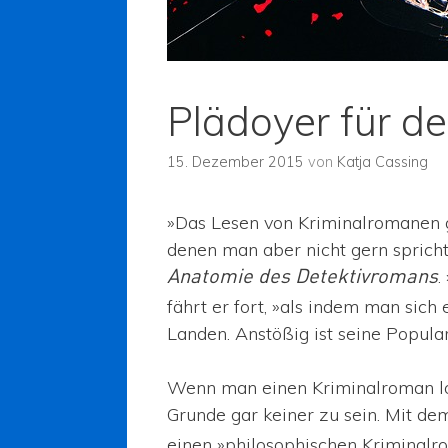
Plädoyer für d
15. Dezember 2015
von
Katja Cassing
»Das Lesen von Kriminalromanen g
denen man aber nicht gern spricht
.
Anatomie des Detektivromans
fährt er fort, »als indem man sich
Landen. Anstößig ist seine Populari
Wenn man einen Kriminalroman lobe
Grunde gar keiner zu sein. Mit d
einen »philosophischen Kriminalr