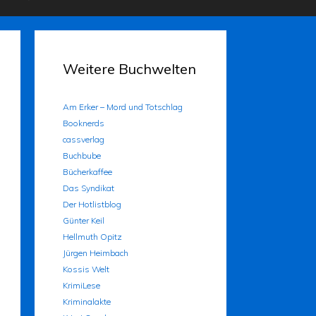
Weitere Buchwelten
Am Erker – Mord und Totschlag
Booknerds
cassverlag
Buchbube
Bücherkaffee
Das Syndikat
Der Hotlistblog
Günter Keil
Hellmuth Opitz
Jürgen Heimbach
Kossis Welt
KrimiLese
Kriminalakte