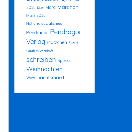
Märchen
Mord
2015
Meer
März 2015
Nationalsozialismus
Pendragon
Pendragon
Verlag
Plätzchen
Rezept
Sarah Wiedenhöft
schreiben
Spenser
Weihnachten
Weihnachtsmarkt