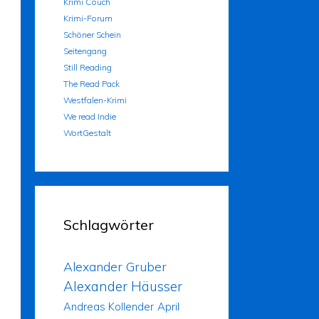
Krimi Couch
Krimi-Forum
Schöner Schein
Seitengang
Still Reading
The Read Pack
Westfalen-Krimi
We read Indie
WortGestalt
Schlagwörter
Alexander Gruber
Alexander Häusser
Andreas Kollender
April