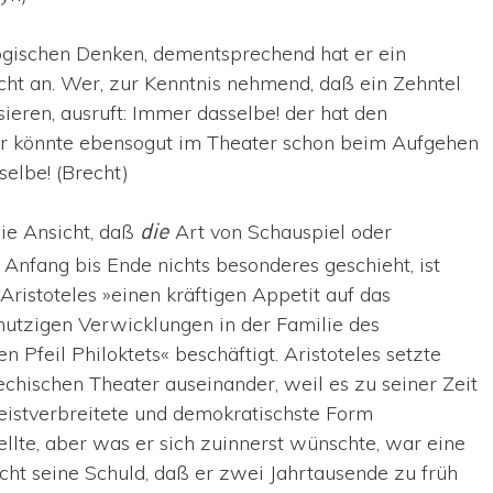
ogischen Denken, dementsprechend hat er ein
ht an. Wer, zur Kenntnis nehmend, daß ein Zehntel
ieren, ausruft: Immer dasselbe! der hat den
Er könnte ebensogut im Theater schon beim Aufgehen
elbe! (Brecht)
ie Ansicht, daß
Art von Schauspiel oder
die
n Anfang bis Ende nichts besonderes geschieht, ist
 Aristoteles »einen kräftigen Appetit auf das
utzigen Verwicklungen in der Familie des
Pfeil Philoktets« beschäftigt. Aristoteles setzte
echischen Theater auseinander, weil es zu seiner Zeit
eistverbreitete und demokratischste Form
ellte, aber was er sich zuinnerst wünschte, war eine
icht seine Schuld, daß er zwei Jahrtausende zu früh