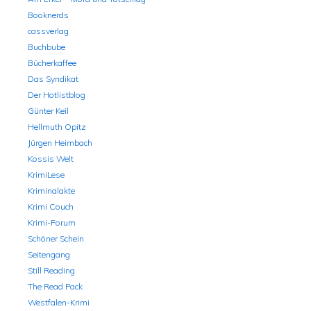
Booknerds
cassverlag
Buchbube
Bücherkaffee
Das Syndikat
Der Hotlistblog
Günter Keil
Hellmuth Opitz
Jürgen Heimbach
Kossis Welt
KrimiLese
Kriminalakte
Krimi Couch
Krimi-Forum
Schöner Schein
Seitengang
Still Reading
The Read Pack
Westfalen-Krimi