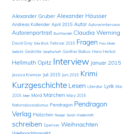
Alexander Häusser
Alexander Gruber
Autor
Andreas Kollender
April 2015
Autoreninterview
Claudia Werning
Autorenportrait
Buchhandel
Fragen
David Gray
Februar 2015
Eike Birck
Frau Maier
Gedichte
Günther Butkus
Hans Herbst
Gedicht
Gesellschaft
Interview
Hellmuth Opitz
Januar 2015
Krimi
Juli 2015
Jessica Kremser
Juni 2015
Kurzgeschichte
Lesen
Lyrik
Literatur
Mai
Märchen
Mord
2015
März 2015
Meer
Pendragon
Pendragon
Nationalsozialismus
Verlag
Plätzchen
Rezept
Sarah Wiedenhöft
schreiben
Weihnachten
Spenser
Weihnachtsmarkt