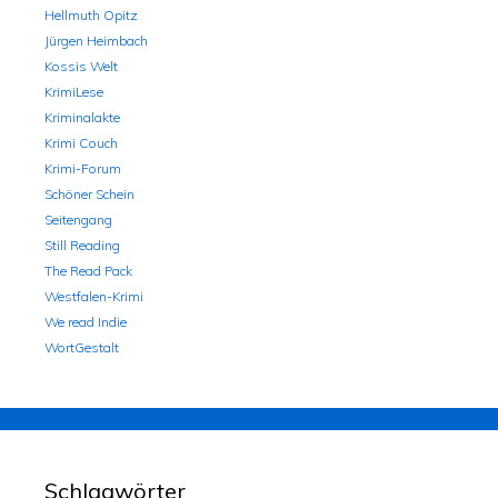
Hellmuth Opitz
Jürgen Heimbach
Kossis Welt
KrimiLese
Kriminalakte
Krimi Couch
Krimi-Forum
Schöner Schein
Seitengang
Still Reading
The Read Pack
Westfalen-Krimi
We read Indie
WortGestalt
Schlagwörter