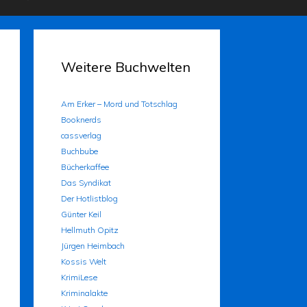
Weitere Buchwelten
Am Erker – Mord und Totschlag
Booknerds
cassverlag
Buchbube
Bücherkaffee
Das Syndikat
Der Hotlistblog
Günter Keil
Hellmuth Opitz
Jürgen Heimbach
Kossis Welt
KrimiLese
Kriminalakte