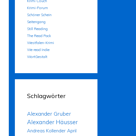
Krimi Couch
Krimi-Forum
Schöner Schein
Seitengang
Still Reading
The Read Pack
Westfalen-Krimi
We read Indie
WortGestalt
Schlagwörter
Alexander Gruber
Alexander Häusser
Andreas Kollender
April