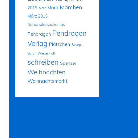
Märchen
Mord
2015
Meer
März 2015
Nationalsozialismus
Pendragon
Pendragon
Verlag
Plätzchen
Rezept
Sarah Wiedenhöft
schreiben
Spenser
Weihnachten
Weihnachtsmarkt