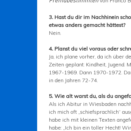
von Franco Bi
Fremdbestimmten
3. Hast du dir im Nachhinein sch
etwas anders gemacht hättest?
Nein.
4. Planst du viel voraus oder schr
Ja, ich plane vorher, da ich über d
Zeiten geplant: Kindheit, Jugend. M
1967-1969. Dann 1970-1972. Dann
in den Jahren 72-74.
5. Wie alt warst du, als du ange
Als ich Abitur in Wiesbaden nach
ich mich oft „schiefsprachlich“ au
habe ich mit kleinen Texten angef
habe: „Ich bin ein toller Hecht! W