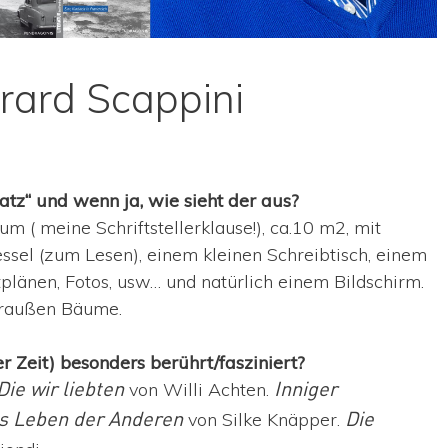
rard Scappini
latz“ und wenn ja, wie sieht der aus?
um ( meine Schriftstellerklause!), ca.10 m2, mit
sel (zum Lesen), einem kleinen Schreibtisch, einem
tplänen, Fotos, usw… und natürlich einem Bildschirm.
Draußen Bäume.
er Zeit) besonders berührt/fasziniert?
von Willi Achten.
Die wir liebten
Inniger
von Silke Knäpper.
s Leben der Anderen
Die