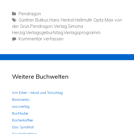
Pendragon
Günther Butkus
,
Hans Herbst
,
Hellmuth Opitz
,
Max von
der Grün
,
Pendragon Verlag
,
Simona
Herzig
,
Verlagsgeburtstag
,
Verlagsprogramm
Kommentar verfassen
Weitere Buchwelten
Am Erker – Mord und Totschlag
Booknerds
cassverlag
Buchbube
Bücherkaffee
Das Syndikat
Der Hotlistblog