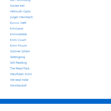
Günter Keil
Hellmuth Opitz
Jürgen Heimbach
Kossis Welt
KrimiLese
Kriminalakte
Krimi Couch
Krimi-Forum
Schöner Schein
Seitengang
Still Reading
The Read Pack
Westfalen-Krimi
We read Indie
WortGestalt