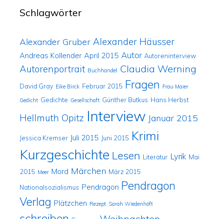
Schlagwörter
Alexander Häusser
Alexander Gruber
Autor
Andreas Kollender
April 2015
Autoreninterview
Claudia Werning
Autorenportrait
Buchhandel
Fragen
David Gray
Februar 2015
Eike Birck
Frau Maier
Gedichte
Günther Butkus
Hans Herbst
Gedicht
Gesellschaft
Interview
Hellmuth Opitz
Januar 2015
Krimi
Juli 2015
Jessica Kremser
Juni 2015
Kurzgeschichte
Lesen
Lyrik
Literatur
Mai
Märchen
Mord
2015
März 2015
Meer
Pendragon
Pendragon
Nationalsozialismus
Verlag
Plätzchen
Rezept
Sarah Wiedenhöft
schreiben
Weihnachten