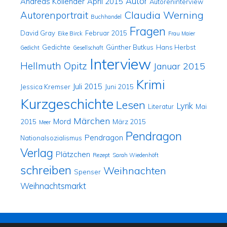
Autor
Andreas Kollender
April 2015
Autoreninterview
Claudia Werning
Autorenportrait
Buchhandel
Fragen
David Gray
Februar 2015
Eike Birck
Frau Maier
Gedichte
Günther Butkus
Hans Herbst
Gedicht
Gesellschaft
Interview
Hellmuth Opitz
Januar 2015
Krimi
Juli 2015
Jessica Kremser
Juni 2015
Kurzgeschichte
Lesen
Lyrik
Literatur
Mai
Märchen
Mord
2015
März 2015
Meer
Pendragon
Pendragon
Nationalsozialismus
Verlag
Plätzchen
Rezept
Sarah Wiedenhöft
schreiben
Weihnachten
Spenser
Weihnachtsmarkt