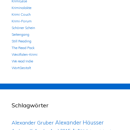
KrimiLese
Kriminalakte
Krimi Couch
Krimi-Forum
Schöner Schein
Seitengang
Still Reading
The Read Pack
Westfalen-Krimi
We read Indie
WortGestalt
Schlagwörter
Alexander Häusser
Alexander Gruber