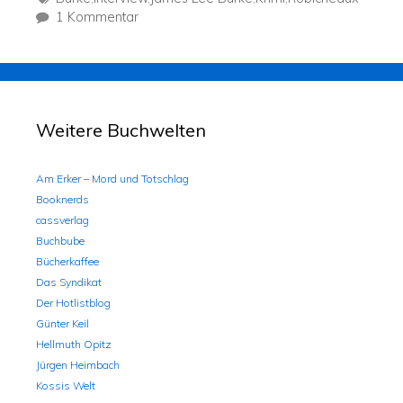
1 Kommentar
Weitere Buchwelten
Am Erker – Mord und Totschlag
Booknerds
cassverlag
Buchbube
Bücherkaffee
Das Syndikat
Der Hotlistblog
Günter Keil
Hellmuth Opitz
Jürgen Heimbach
Kossis Welt