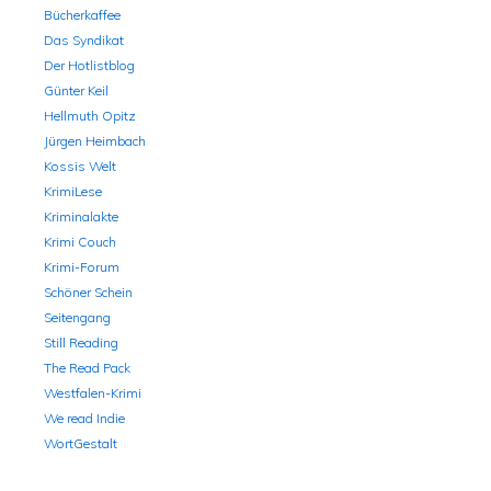
Bücherkaffee
Das Syndikat
Der Hotlistblog
Günter Keil
Hellmuth Opitz
Jürgen Heimbach
Kossis Welt
KrimiLese
Kriminalakte
Krimi Couch
Krimi-Forum
Schöner Schein
Seitengang
Still Reading
The Read Pack
Westfalen-Krimi
We read Indie
WortGestalt