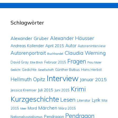
Schlagwörter
Alexander Häusser
Alexander Gruber
Autor
Andreas Kollender
April 2015
Autoreninterview
Claudia Werning
Autorenportrait
Buchhandel
Fragen
David Gray
Februar 2015
Eike Birck
Frau Maier
Gedichte
Günther Butkus
Hans Herbst
Gedicht
Gesellschaft
Interview
Hellmuth Opitz
Januar 2015
Krimi
Juli 2015
Jessica Kremser
Juni 2015
Kurzgeschichte
Lesen
Lyrik
Literatur
Mai
Märchen
Mord
2015
März 2015
Meer
Pendragon
Pendragon
Nationalsozialismus